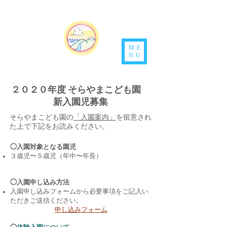
ME
NU
２０２０年度 そらやまこども園
新入園児募集
そらやまこども園の
「入園案内」
を留意され
た上で下記をお読みください。
◯入園対象となる園児
３歳児〜５歳児（年中〜年長）
◯入園申し込み方法
​入園申し込みフォームから必要事項をご記入い
ただきご送信ください。
申し込みフォーム