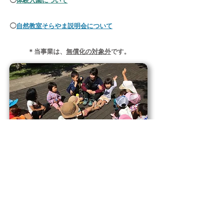
◯
体験入園について
◯
自然教室そらやま説明会について
＊当事業は、
無償化の対象外
です。
​自然教室そらやま
事務局 〒690-0012 島根県松江市古志原6-10-13
各種お問い合わせは
お問い合わせフォーム
をご利用ください