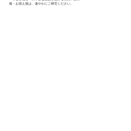
後・お迎え後は、速やかにご帰宅ください。
＊活動中は、
こまめな検温と手指消毒を励行しま
す。
活動写真
＜安全管理について＞
同行スタッフは、メディックファースト社
(R)の小児救急法と、世界基準の野外救急法
(WAFA)の訓練を受けています。万が一、活
動中に怪我や急病が生じた場合は、現地に
てファーストエイドを行い、必要に応じて
速やかに医療機関へ搬送します。
＜健康管理について＞
アレルギー疾患がある場合には、お申し込
み時に必ずご申告ください。活動中に提供
される食事のアレルゲンを全て除去いたし