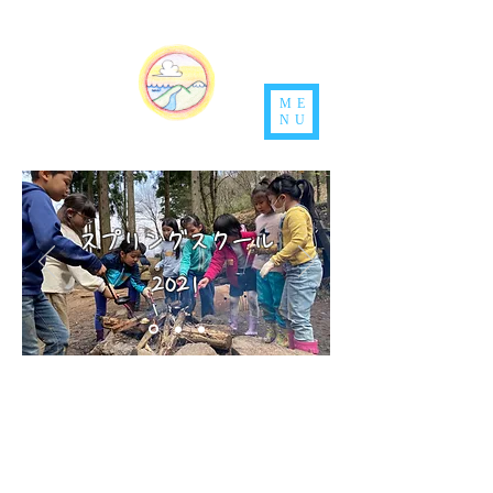
ME
NU
スプリングスクール
2021
３月
フリーランス木こり
２５日（木）竹弓矢作り
かいくん
​presents
２６日（金）竹テント作り
２９日（月）野外調理と
と
うさ
​