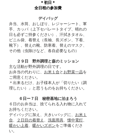
＊初日＊
​全日程の参加費
デイバッグ
弁当、水筒、おしぼり、レジャーシート、軍
手、カッパ（上下セパレートタイプ、晴れの
日も必ずご持参ください）、汗拭きタオル、
ビニル袋、着替え（長袖、長ズボン、下着、
靴下）、替えの靴、防寒着、替えのマスク、
その他（虫除けなど、各自必要なもの）
​２９
日 野外調理と森のミッション
主な活動が野外調理の日です。
お弁当の代わりに、
お米１合
と
お野菜一品
を
ご用意ください。
​＊出来るだけ、お子様本人が「切りたい（調
理したい）」と思うものをお持ちください。
６日ー７日 秘密基地に泊まろう
６日のお弁当は、捨てられる入れ物に入れて
お持ちください。
デイバッグに加え、大きいバッグに、
お米１
合
、
２日目の着替え
、
洗面用具
、
懐中電灯
、
暖かい上着
、
暖かいズボン
をご準備くださ
い。