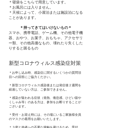
＊寝袋をこちらで用意しています。
＊お風呂には入りません。
＊天候によって、小屋泊または施設泊になる
ことがあります。
＊持ってきてはいけないもの＊
スマホ、携帯電話、ゲーム機、その他電子機
器、おやつ、お菓子、おもちゃ、アクセサリ
ー類、その他高価なもの、壊れたり失くした
りすると困るもの
新型コロナウィルス感染症対策
＊お申し込み時、感染症に関するいくつかの質問項
目への回答にご協力ください。
＊新型コロナウィルス感染後または発症後２週間を
経過していない方は、ご参加できません。
＊感染が疑われる症状（発熱、倦怠感、ひどい咳や
くしゃみ等）のある方は、参加をお断りすることが
ございます。​
＊受付・お迎え時には、その場にいるご家族様全員
のマスクの着用をお願いいたします。
＊３密と他者への不要な接触を避けるため、受付