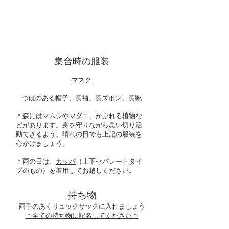
＊現地集合・現地解散をお願いします
＊お弁当持参（保冷剤必須です）
​＊おやつあり（アレルギー対応できます）
​＊雨天決行・荒天中止（当日朝判断）
集合時の服装
マスク
つばのある帽子、長袖、長ズボン、長靴
＊森にはマムシやマダニ、かぶれる植物な
どがあります。身を守りながら思い切り活
動できるよう、晴れの日でも上記の服装を
心がけましょう。
＊雨の日は、
カッパ
（上下セパレートタイ
プのもの）を着用してお越しください。
持ち物
両手のあくリュックサックに入れましょう
​＊全ての持ち物に記名してください＊